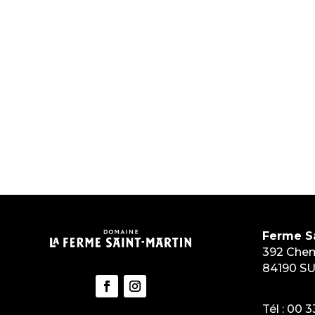
Ferme Sa
392 Chem
84190 SU
Tél :
00 3