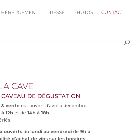
HÉBERGEMENT
PRESSE
PHOTOS
CONTACT
LA CAVE
U CAVEAU DE DÉGUSTATION
 & vente
est ouvert d’avril à décembre :
 à 12h
et de
14h à 18h
.
riés.
ux ouverts
du
lundi au vendredi
de
9h à
ilité d’achat de vins sur les horaires