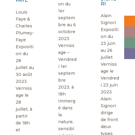
FAYE
RI
on du
1er
Louis
Alain
septem
Faye &
Signori
bre au 6
Charles
Expositi
octobre
Plumey-
on du
2023
Faye
23 juin
Verniss
Expositi
au 26
age –
on du
juillet
Vendred
28
Verniss
i 1er
juillet au
age le
septem
30 août
Vendred
bre
2023
i 23 juin
2023, à
Verniss
2023
18h
age le
Alain
Immerg
28
Signori
é dans
juillet, à
dirige
la
partir
de front
nature,
de 18h
deux
sensibl
et
types