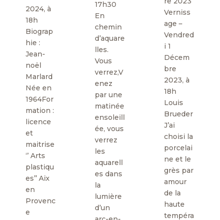
re 2023
17h30
2024, à
Verniss
En
18h
age –
chemin
Biograp
Vendred
d’aquare
hie :
i 1
lles.
Jean-
Décem
Vous
noël
bre
verrez,V
Marlard
2023, à
enez
Née en
18h
par une
1964For
Louis
matinée
mation :
Brueder
ensoleill
licence
J’ai
ée, vous
et
choisi la
verrez
maitrise
porcelai
les
‘’ Arts
ne et le
aquarell
plastiqu
grès par
es dans
es’’ Aix
amour
la
en
de la
lumière
Provenc
haute
d’un
e
tempéra
arc-en-