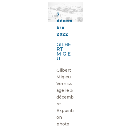
3
décem
bre
2022
GILBE
RT
MIGIE
U
Gilbert
Migieu
Verniss
age le 3
décemb
re
Expositi
on
photo