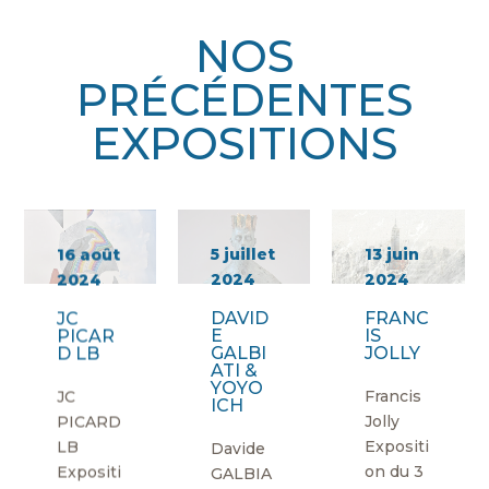
NOS
PRÉCÉDENTES
EXPOSITIONS
16 août
5 juillet
13 juin
2024
2024
2024
JC
DAVID
FRANC
PICAR
E
IS
D LB
GALBI
JOLLY
ATI &
YOYO
JC
Francis
ICH
PICARD
Jolly
LB
Expositi
Davide
Expositi
on du 3
GALBIA