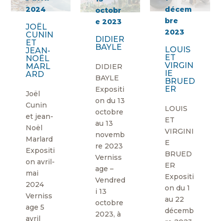
2024
décem
octobr
bre
e 2023
JOËL
2023
CUNIN
DIDIER
ET
BAYLE
LOUIS
JEAN-
ET
NOËL
VIRGIN
MARL
DIDIER
IE
ARD
BAYLE
BRUED
ER
Expositi
Joël
on du 13
Cunin
LOUIS
octobre
et jean-
ET
au 13
Noël
VIRGINI
novemb
Marlard
E
re 2023
Expositi
BRUED
Verniss
on avril-
ER
age –
mai
Expositi
Vendred
2024
on du 1
i 13
Verniss
au 22
octobre
age 5
décemb
2023, à
avril