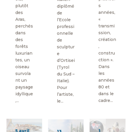
plutôt
s
diplômé
des
années,
de
Aras,
«
l’Ecole
perchés
transmi
professi
dans
ssion,
onnelle
des
création
de
forêts
,
sculptur
luxurian
constru
e
tes, un
ction ».
d’Ortisei
oiseau
Dans
(Tyrol
survola
les
du Sud –
nt un
années
Italie).
paysage
80 et
Pour
idyllique
dans le
l’artiste,
,...
cadre...
le...
5 avril
1
13