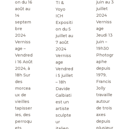
on du 16
juin au 3
TI &
août au
juillet
Yoyo
14
2024
ICH
septem
Verniss
Expositi
bre
age
on du 5
2024
Jeudi 13
juillet au
Verniss
juin –
7 août
age –
19h30
2024
Vendred
Photogr
Verniss
i 16 Août
aphe
age
2024, à
depuis
Vendred
18h Sur
1979,
i 5 juillet
des
Francis
– 18h
morcea
Jolly
Davide
ux de
travaille
Galbiati
vieilles
autour
est un
tapisser
de trois
artiste
ies, des
axes
sculpte
perroqu
depuis
ur
ets,
plusieur
italien