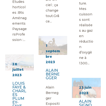
Etudes
ture.
ciel ; ça
horticol
Mes
change
es :Bts
cuisson
tout.Grâ
Aménag
s sont
ce...
ements
réalisée
Paysage
s au gaz
rsProfe
en
ssion :...
réductio
1
n
septem
d’oxygè
bre
ne à
2023
1300...
28
juillet
ALAIN
BERNE
2023
GGER
LOUIS
FAYE &
Alain
23 juin
CHARL
Berneg
2023
ES
ger
PLUM
ALAIN
EY-
Expositi
SIGNO