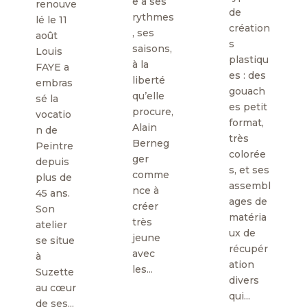
e à ses
renouve
de
rythmes
lé le 11
création
, ses
août
s
saisons,
Louis
plastiqu
à la
FAYE a
es : des
liberté
embras
gouach
qu’elle
sé la
es petit
procure,
vocatio
format,
Alain
n de
très
Berneg
Peintre
colorée
ger
depuis
s, et ses
comme
plus de
assembl
nce à
45 ans.
ages de
créer
Son
matéria
très
atelier
ux de
jeune
se situe
récupér
avec
à
ation
les...
Suzette
divers
au cœur
qui...
de ses...