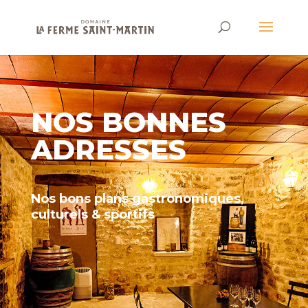
NOS BONNES
ADRESSES
Nos bons plans gastronomiques,
culturels & sportifs