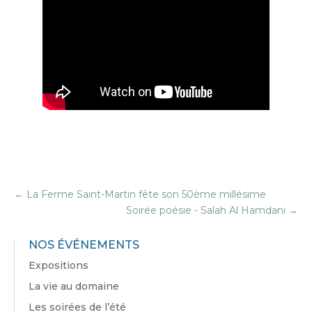
←
La Ferme Saint-Martin fête son 50ème millésime
Soirée poésie - Salah Al Hamdani
→
NOS ÉVÉNEMENTS
Expositions
La vie au domaine
Les soirées de l’été