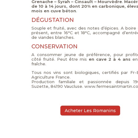
Grenache – Syrah – Cinsault – Mourvèdre
.
Macér
de 10 à 14 jours, dont 20% en carbonique, élev
mois en cuve béton
.
DÉGUSTATION
Souple et fruité, avec des notes d’épices. A boire
présent, entre 16°C et 18°C, accompagné d’entré
de viandes blanches.
CONSERVATION
A consommer jeune de préférence, pour profit
côté fruité. Peut être mis
en cave 2 à 4 ans
en
fraîche.
Tous nos vins sont biologiques, certifiés par Fr-
Agriculture France.
Production familiale et passionnée depuis 1
Suzette, 84190 Vaucluse. www.fermesaintmartin.c
Acheter Les Romanins