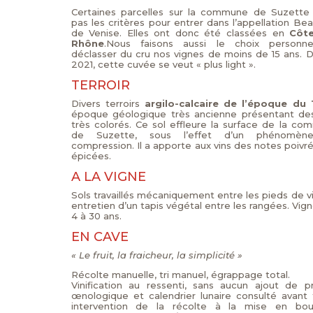
Certaines parcelles sur la commune de Suzette 
pas les critères pour entrer dans l’appellation B
de Venise. Elles ont donc été classées en
Côt
Rhône
.Nous faisons aussi le choix personn
déclasser du cru nos vignes de moins de 15 ans. 
2021, cette cuvée se veut « plus light ».
TERROIR
Divers terroirs
argilo-calcaire de l’époque du 
époque géologique très ancienne présentant des
très colorés. Ce sol effleure la surface de la c
de Suzette, sous l’effet d’un phénomè
compression. Il a apporte aux vins des notes poivr
épicées.
A LA VIGNE
Sols travaillés mécaniquement entre les pieds de v
entretien d’un tapis végétal entre les rangées. Vig
4 à 30 ans.
EN CAVE
« Le fruit, la fraicheur, la simplicité »
Récolte manuelle, tri manuel, égrappage total.
Vinification au ressenti, sans aucun ajout de p
œnologique et calendrier lunaire consulté avant
intervention de la récolte à la mise en boute