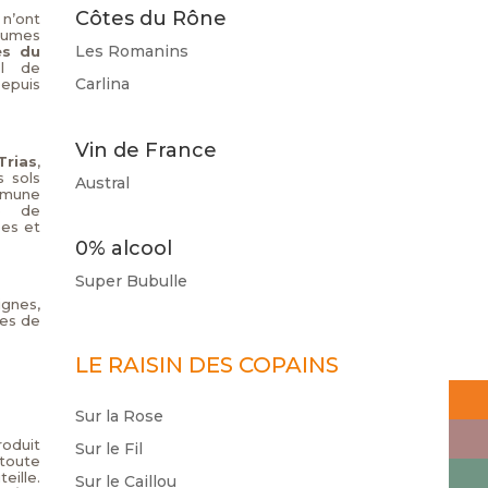
Côtes du Rône
n’ont
eaumes
Les Romanins
es du
el de
Carlina
Depuis
Vin de France
Trias
,
 sols
Austral
ommune
ne de
ées et
0% alcool
Super Bubulle
ignes,
nes de
LE RAISIN DES COPAINS
Sur la Rose
roduit
Sur le Fil
 toute
ille.
Sur le Caillou