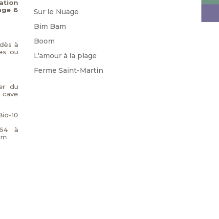
ation
age 6
Sur le Nuage
Bim Bam
Boom
 dès à
es ou
L’amour à la plage
Ferme Saint-Martin
er du
 cave
Bio-10
964 à
om