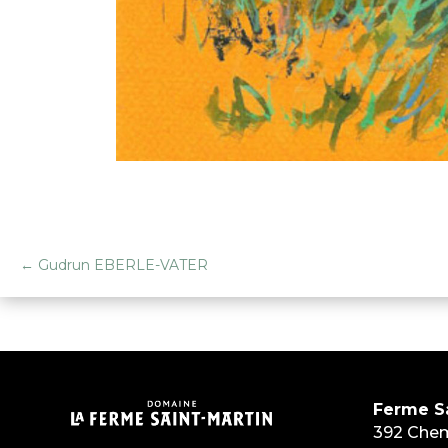
←
Gudrun EBERLE-VATER
Ferme Sa
392 Chem