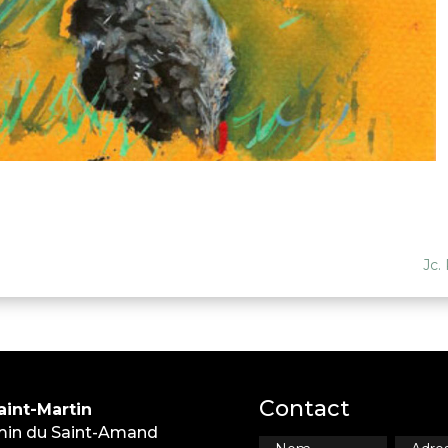
Jc.
Contact
int-Martin
in du Saint-Amand