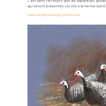
C’est dans cet esprit que les aquarelles, goua
qui seront présentés cet été à la Ferme Saint-
www.audemahuzier.jimdo.com